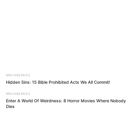
utilicen con fines de pedagogía ciudadana, investigación
o enseñanza.
COMPARTIR
ALERTA BOGOTÁ EN GOOGLE NEWS
TEMAS RELACIONADOS
BRAINBERRIES
CAREPA
TRAGENDIA
CRIMEN
ALERTA PAISA
Hidden Sins: 15 Bible Prohibited Acts We All Commit!
NOTICIAS ANTIOQUIA
NOTICIAS MEDELLÍN
INVESTIGACIÓN
BRAINBERRIES
Enter A World Of Weirdness: 8 Horror Movies Where Nobody
Dies
MANTÉNGASE EN ALERTA
Tenemos todas las noticias que le