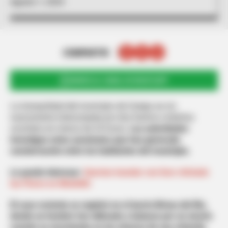
Agosto 1, 2024
COMPARTIR
UNIRSE AL CANAL DE WHATSAPP
La tranquilidad del municipio de Carepa se vio
nuevamente interrumpida por dos hechos violentos
ocurridos en menos de 24 horas.
Las autoridades
investigan estos asesinatos que han generado
consternación entre los habitantes del municipio.
Le puede interesar:
Querían inundar con licor chiviado
las Flores en Medellín
El caso reciente se registró en el barrio Brisas del Río,
donde un hombre fue ultimado a balazos por un sicario
cuando se encontraba en las afueras de una vivienda
.