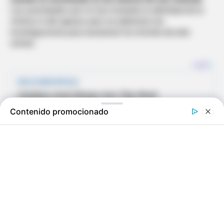
Las autoridades aún no han revelado la identidad de la
víctima ni del agresor, pero se adelantan las
investigaciones para esclarecer los móviles de este
crimen.
Contenido promocionado
El segundo homicidio tuvo lugar en la variante de
Carepa,
donde un habitante en situación de calle fue
encontrado sin vida con múltiples impactos de bala.
Según versiones preliminares, la víctima solía frecuentar
y mantenerse en las inmediaciones de esta vía.
Estos hechos violentos se suman a una preocupante