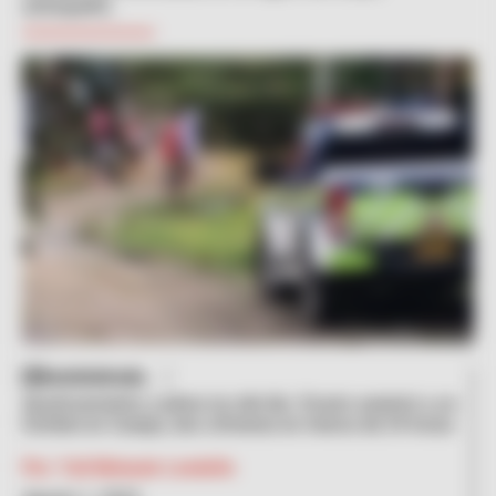
antioqueño.
Suministrada.
Ajusticiamiento a plena luz del día: Sicario asesinó a un
hombre en Carepa, dos crímenes en menos de 24 horas
Por:
Yuli Metaute Londoño