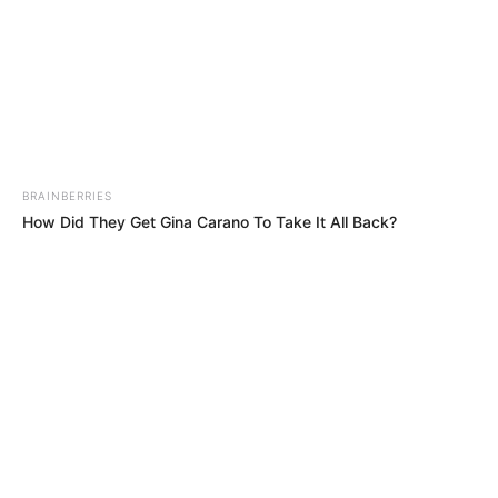
interesan. Para estar bien informado, por
favor, active las notificaciones de Alerta.
ACTIVAR AHORA
BRAINBERRIES
TEMAS DESTACADOS
How Did They Get Gina Carano To Take It All Back?
EMERGENCIAS POR LLUVIAS
METRO DE MEDELLÍN
ELECCIONES PRESIDENCIALES
MARINILLA - ANTIOQUIA
EPM
YONDÓ - ANTIOQUIA
RIONEGRO