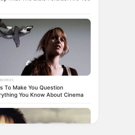
BERRIES
ms To Make You Question
rything You Know About Cinema