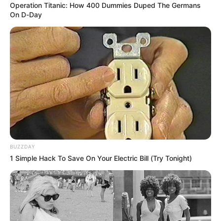
con un machete a su compañera sentimental en Toledo
Operation Titanic: How 400 Dummies Duped The Germans
On D-Day
El caso quedó a disposición de la
Fiscalía
.
COMPARTIR
ALERTA BOGOTÁ EN GOOGLE NEWS
TEMAS RELACIONADOS
NOTICIAS ANTIOQUIA
SANTA BÁRBARA - ANTIOQUIA
BUZZDAY
TRÁFICO DE ESTUPEFACIENTES
1 Simple Hack To Save On Your Electric Bill (Try Tonight)
MANTÉNGASE EN ALERTA
Tenemos todas las noticias que le