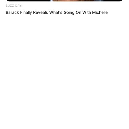
BUZZ DAY
Barack Finally Reveals What's Going On With Michelle
PRESIDENCIA
Ejército blinda el Eje Cafetero por
posesión presidencial con controles,
tropas y vigilancia permanente
CAPTURAS
“A ese muchacho le faltó fuete parejo”: