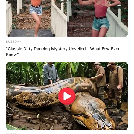
BUZZDAY
“Classic Dirty Dancing Mystery Unveiled—What Few Ever
Knew"