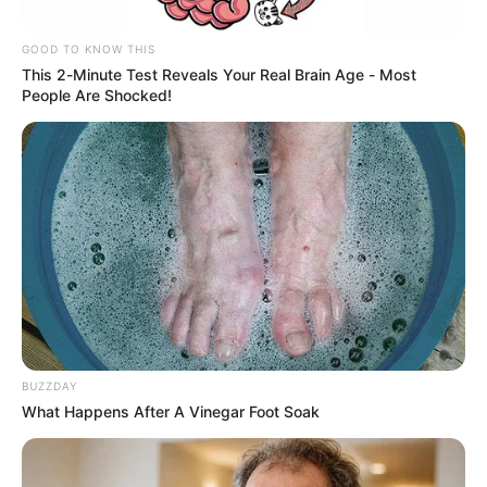
GOOD TO KNOW THIS
This 2-Minute Test Reveals Your Real Brain Age - Most
People Are Shocked!
Policía Antioquia
Hombre capturado en Santa Bárbara, Antioquia
BUZZDAY
Por:
Paola Agredo Tapias
What Happens After A Vinegar Foot Soak
Julio 23, 2023