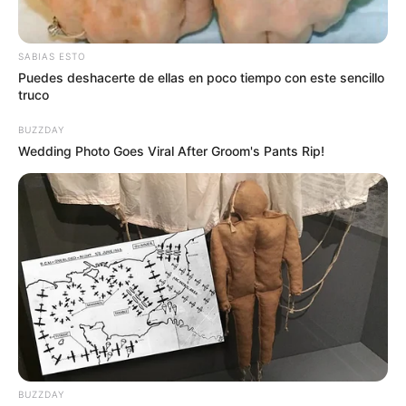
SABIAS ESTO
Puedes deshacerte de ellas en poco tiempo con este sencillo
truco
BUZZDAY
Wedding Photo Goes Viral After Groom's Pants Rip!
Le puede interesar:
A hombre lo capturaron por agredir
BUZZDAY