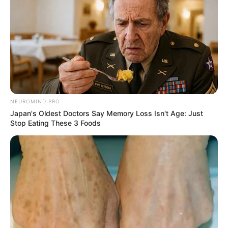
COMPARTIR
UNIRSE AL CANAL DE WHATSAPP
Un hombre, de 21 años de edad, conocido con
el alias de
‘el Chamo’
, fue capturado en zona urbana del municipio
de Santa Bárbara, Suroeste antioqueño, por el delito de
NEUROMIND PRO
tráfico de estupefacientes.
Japan's Oldest Doctors Say Memory Loss Isn't Age: Just
Stop Eating These 3 Foods
Lea también:
Gracias a ‘Luthor’ la Policía capturó a un
hombre con varias dosis de bazuco en San Pedro de los
Milagros
Según las autoridades, el joven sería expendedor de
estupefacientes y, al parecer, pertenece al grupo
delincuencial ‘Los Yonni’. Al momento de la captura se le
incautaron
34 dosis de bazuco, 51 dosis de cocaína y
182 gramos de marihuana.