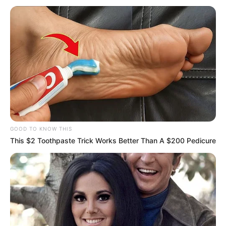
Tenemos todas las noticias que le
interesan. Para estar bien informado, por
favor, active las notificaciones de Alerta.
ACTIVAR AHORA
TEMAS DESTACADOS
GOOD TO KNOW THIS
EMERGENCIAS POR LLUVIAS
This $2 Toothpaste Trick Works Better Than A $200 Pedicure
METRO DE MEDELLÍN
ELECCIONES PRESIDENCIALES
MARINILLA - ANTIOQUIA
EPM
YONDÓ - ANTIOQUIA
RIONEGRO