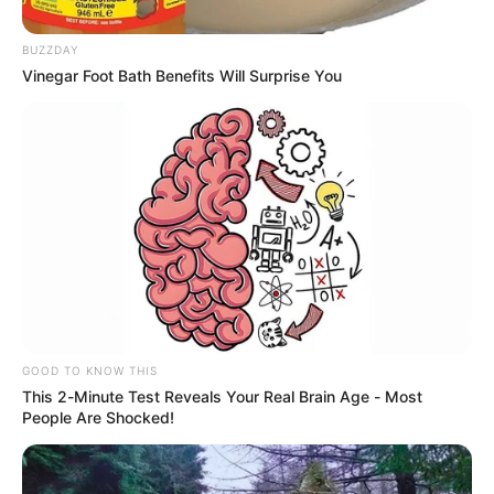
BUZZDAY
Vinegar Foot Bath Benefits Will Surprise You
Antena 2
Yoreli Rincón
Por:
Daniel Chalela Ambrad
Mayo 30, 2024
GOOD TO KNOW THIS
This 2-Minute Test Reveals Your Real Brain Age - Most
People Are Shocked!
COMPARTIR