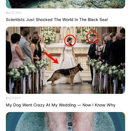
Vea también:
Exfiguras de la selección Colombia a pagar
BUZZ DAY
más de 200 millones de pesos
Scientists Just Shocked The World In The Black Sea!
BUZZDAY
My Dog Went Crazy At My Wedding — Now I Know Why