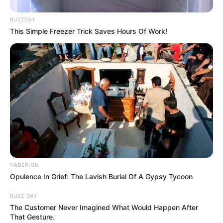
tratos y defendiendo a sus compañeras. O bien, se podría
inferir que aludió a esas muchas diferencias a los que se
BUZZDAY
renuncia por el mal trato.
This Simple Freezer Trick Saves Hours Of Work!
COMPARTIR
ALERTA BOGOTÁ EN GOOGLE NEWS
TEMAS RELACIONADOS
OLÍMPICOS DE PARÍS
SELECCIÓN COLOMBIA FEMENINA
FÚTBOL FEMENINO
DEPORTES
HABERION
Opulence In Grief: The Lavish Burial Of A Gypsy Tycoon
BUZZ DAY
MANTÉNGASE EN ALERTA
The Customer Never Imagined What Would Happen After
That Gesture.