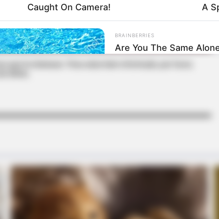
Caught On Camera!
A S
BRAINBERRIES
Are You The Same Alone
s que le interesan. Para estar bien informado, por favor,
de Alerta.
et to feeling your best