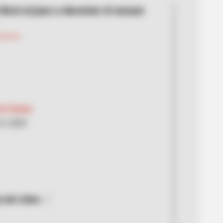
llevó al juez a decretar el nocaut
n Espejo
9, 2020
del video