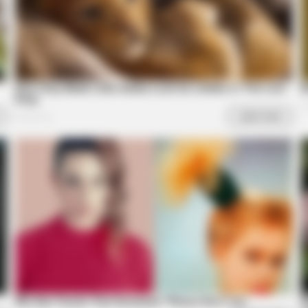
BRAINBERRIES
Top 9 Most Controversial 'Late Show'
Moments
BRAIN
Dis
For