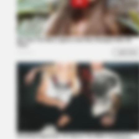
BRAINBERRIES
Olena Zelenska's Life Changed
Overnight