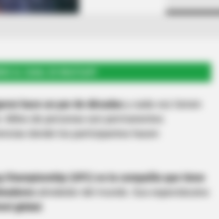
RSE AL CANAL DE WHATSAPP
garon hace un par de décadas
y cada vez tienen
. Miles de personas son permanentes
ncias donde los participantes hacen
g Championship (UFC) es la compañía que tiene
eleadores
alrededor del mundo. Sus espectáculos
vel global
.