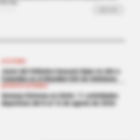
l" A True Story?
ATLETISMO
Joven del Atlántico buscará dejar en alto a
Colombia en el Mundial U20 de Atletismo
DEPORTES EXTREMOS
Semana Extrema en Girón: 11 actividades
deportivas del 8 al 16 de agosto de 2026
BERRIES