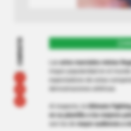
COMPARTIR
UNI
Las
artes marciales mixtas lle
mayor popularidad en el mundo
espectadores de estas compete
demostraciones atléticas
Al respecto, la
Ultimate Fightin
en su plantilla a los mejores p
son los de
mayor audiencia a ni