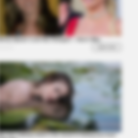
BERRIES
cover 15 Surprising Things
bidden By The Bible