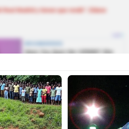
l Real Madrid y tienen que rendir": Zidane
usó furor luego de que Ramiz Brahimaj
, un
era un corte de una oreja que dejó asombrados a