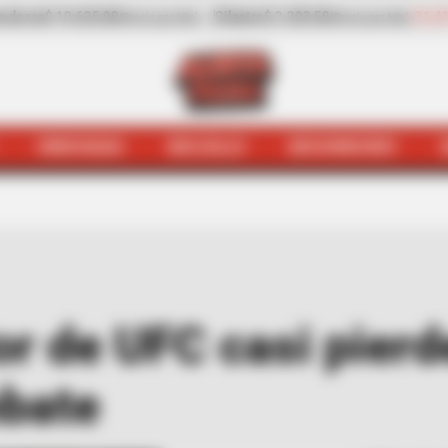
203,50
-31,41%
Pepino de rellenar
$ 3.972,00
-0
(Precio por kilo)
(Precio por kilo)
HINCHADA
BOLSILLO
BOCHINCHES
a
Hinchada
[VIDEO] Peleador de UFC casi pierde una orej
r de UFC casi pierd
bate