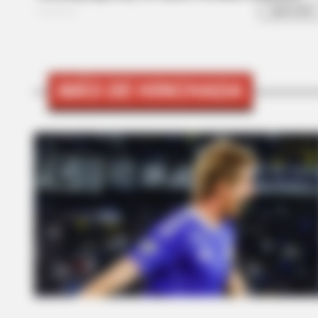
MÁS DE HINCHADA
BRAINBERRIES
Britney Spears' Look Has Change
BRAINBERRIES