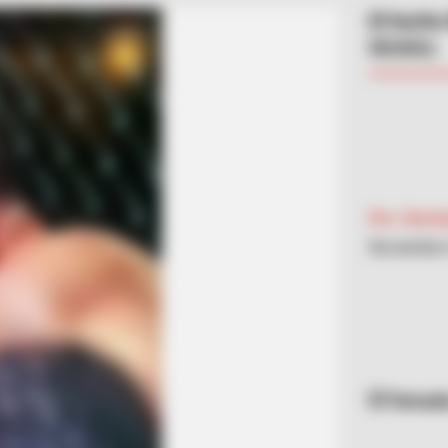
El hecho 
técnico.
Por:
Germá
Noviembre 
Tomada 