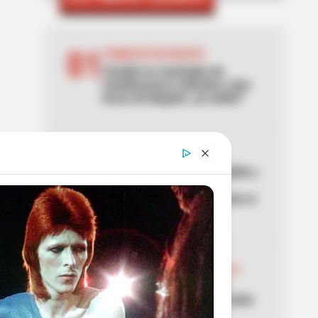
01
TEMBLOR EN BOGOTÁ
Tembló en municipio de
Cundinamarca ubicado a dos
horas de Bogotá: ¿lo sintió?
02
CORTES DE AGUA
Noches sin agua en Medellín y
Bello: los barrios que se
quedan sin servicio durante el
puente del 7 de agosto
03
ABELARDO DE LA ESPRIELLA
Don Luis, el vendedor de
panela, estuvo en la posesión
del presidente Abelardo