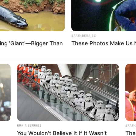
io del enfrentamiento que tuvo en el combate
 Griffin
, otro de los peleadores
BRAINBERRIES
ing 'Giant'—Bigger Than
These Photos Make Us N
 triunfo frente al Deportivo Pasto
RTA BOGOTÁ EN GOOGLE NEWS
BRAINBERRIES
BRAIN
You Wouldn't Believe It If It Wasn't
The
TES
UFC
NOTICIAS INTERNACIONALES