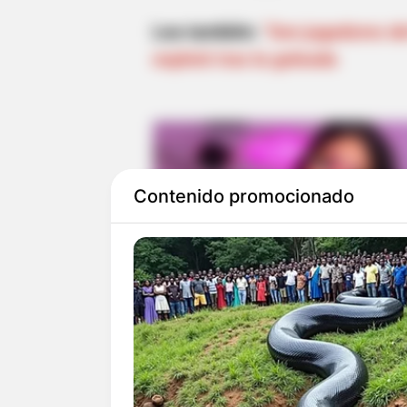
Lea también:
"Son jugadores de
explotó tras la goleada
Contenido promocionado
Hace solo unas horas, la
UFC ca
luchador estadounidense, sufri
todos.