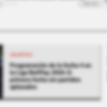
BRAINBERRIES
d — Here's Why
Is The Movie "Danish Gir
LIGA BETPLAY
Programación de la fecha 4 en
la Liga BetPlay 2026-II:
primera fecha sin partidos
aplazados
BRAINBERRIES
BRAIN