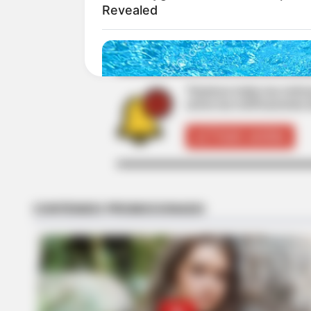
Revealed
MANTÉNGASE EN ALERTA
Tenemos todas las noticia
active las notificaciones 
ACTIVAR AHORA
CTA LOVE
Why this ordinary drink is the secr
every day