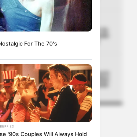
04
ALTAS TEMPERATURAS
El Tolima se está asando: los
municipios que han superado
los 40 °C de temperatura
ostalgic For The 70's
05
ACCIDENTE
Lo acaban de entregar y ya lo
estrenaron: primer aparatoso
accidente en el nuevo puente
de la 153
BERRIES
se '90s Couples Will Always Hold