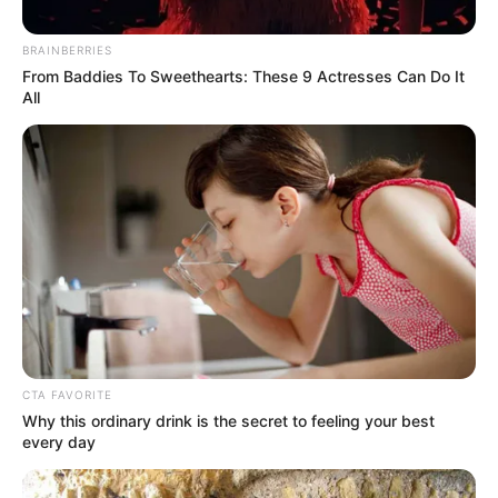
BRAINBERRIES
From Baddies To Sweethearts: These 9 Actresses Can Do It
All
Cortesía
[VIDEO] ¡Lluvia de goles! Messi se impone sobre el
combazo de Cristiano Ronaldo
Por:
Jhonatan Bello Florez
CTA FAVORITE
Why this ordinary drink is the secret to feeling your best
Enero 19, 2023
every day