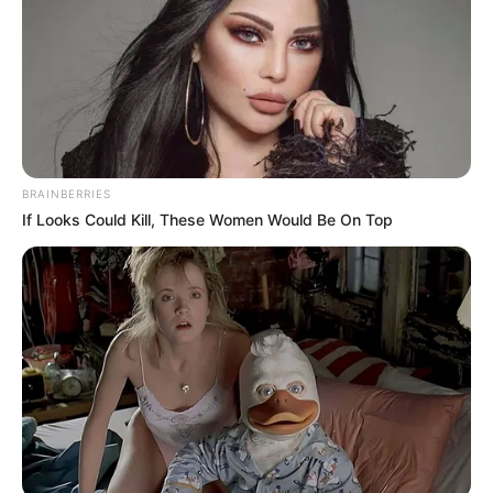
estas dos figuras midiéndose,
pues sus ambiciones
están muy alejadas, Messi juega en Francia, mientras que
el ‘Bicho’ empezará a jugar en la liga de Arabia Saudita.
Ambos jugadores disputaron solamente 60 minutos del
partido.
BRAINBERRIES
COMPARTIR
If Looks Could Kill, These Women Would Be On Top
ALERTA BOGOTÁ EN GOOGLE NEWS
TEMAS RELACIONADOS
DEPORTES
ALERTA PAISA
LIONEL MESSI
CRISTIANO RONALDO
PARIS SAINT-GERMAIN
AL NASSR