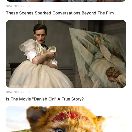
BRAINBERRIES
MANTÉNGASE EN ALERTA
These Scenes Sparked Conversations Beyond The Film
Tenemos todas las noticias que le
interesan. Para estar bien informado, por
favor, active las notificaciones de Alerta.
ACTIVAR AHORA
TEMAS DESTACADOS
BRAINBERRIES
Is The Movie "Danish Girl" A True Story?
EMERGENCIAS POR LLUVIAS
METRO DE MEDELLÍN
ELECCIONES PRESIDENCIALES
MARINILLA - ANTIOQUIA
EPM
YONDÓ - ANTIOQUIA
RIONEGRO