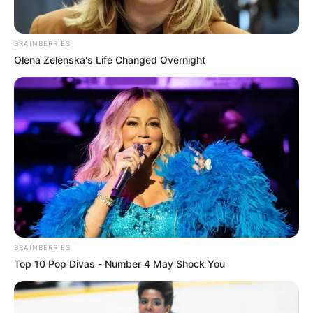
BRAINBERRIES
Olena Zelenska's Life Changed Overnight
BRAINBERRIES
Top 10 Pop Divas - Number 4 May Shock You
Messi despegó muy rápido, pues
abrió el marcador con
solo 3 minutos de juego, tras aprovechar la asistencia
que le puso Neymar
, quien luego dejo muchas dudas en