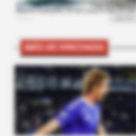
MÁS DE HINCHADA
BUZZ DAY
The Equine Woman You've Never 