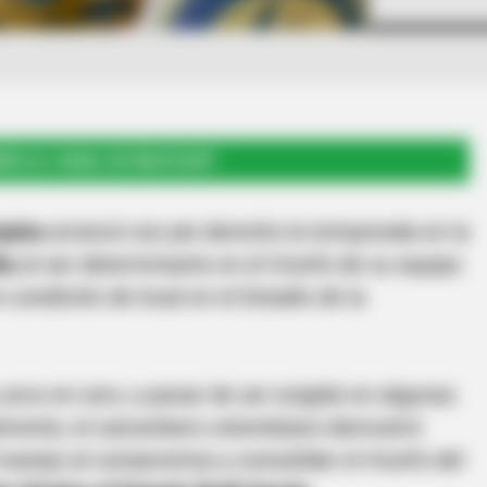
RSE AL CANAL DE WHATSAPP
spina
arrancó con pie derecho la temporada en la
ta
al ser determinante en el triunfo de su equipo
n condición de local en el Estadio de la
 arco en cero, a pesar de ser exigido en algunas
nalmente, el cancerbero colombiano demostró
manejo al compromiso y consolidar el triunfo del