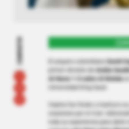
COMPARTIR
UNI
El arquero colombiano
David O
primer división de
Arabia Saudi
Al-Nassr 1-0 sobre Al Wahda
e
Universidad King Saud.
Ospina fue titular y mantuvo su
ocasiones por el rival. Adicio
toda su experiencia para darle 