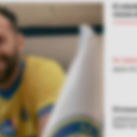
El colom
victoria 
Por:
Danie
Agosto 28,
Cortesí
[VIDEO] D
Nassr con