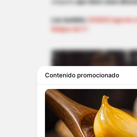
conjunto
que tiene como directo
Lea también:
[VIDEO] Agarrón e
Bélgica de F1
Contenido promocionado
Al Nassr se impuso gracias a u
Aboubakar en el tercer minuto 