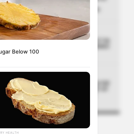
hinchas de Santa Fe:
TransMilenio no se mueve
04
CORTES DE LUZ
Cortes de luz en Bogotá el 7 de
agosto: un solo barrio quedará
Sugar Below 100
sin servicio
05
MOVILIDAD
Día sin carro y sin moto en Cali
por posesión presidencial: así
será la movilidad el 7 de
agosto
RY HEALTH