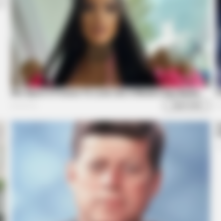
Watch
HABERION
HABE
 In
Rare Elephant Birth—Then Nature
6 M
Delivered A Second Shock
Too