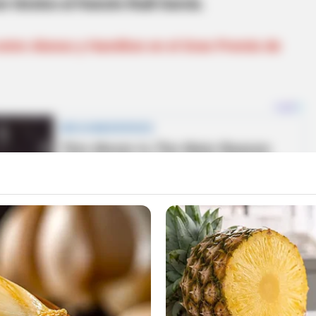
r técnico al francés Rudi García.
ntre Alonso y Hamilton en el Gran Premio de
na solitaria anotación conseguida por Vincent
después de impactar la pelota con su cabeza