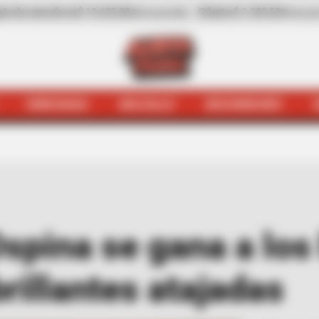
ilantro
$ 2.203,50
-31,41%
Pepino de rellenar
$ 3.972,00
(Precio por kilo)
(Preci
HINCHADA
BOLSILLO
BOCHINCHES
ada
[VIDEO] David Ospina se gana a los hinchas de Al-Nas
spina se gana a los
rillantes atajadas