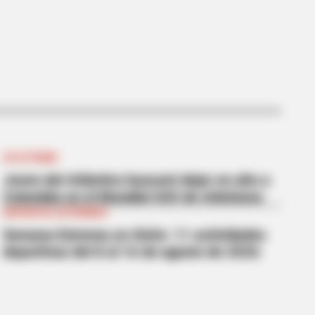
ATLETISMO
nny, People Can't Stop Laughing
Joven del Atlántico buscará dejar en alto a
Colombia en el Mundial U20 de Atletismo
DEPORTES EXTREMOS
Semana Extrema en Girón: 11 actividades
deportivas del 8 al 16 de agosto de 2026