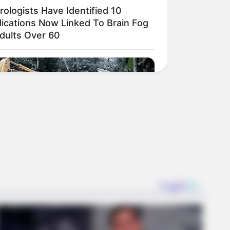
rologists Have Identified 10
ications Now Linked To Brain Fog
Adults Over 60
Is Going Viral All Over The World.