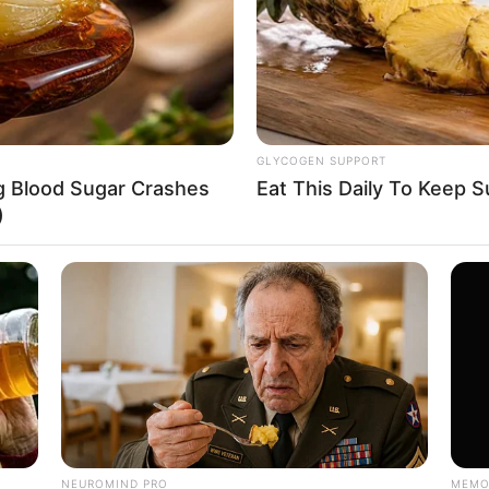
entro desde el costado occidental.
ina y Al Nassr se preparan para chocar este
l Taawon en
condición de visita en encuentro de
GLYCOGEN SUPPORT
ng Blood Sugar Crashes
Eat This Daily To Keep 
)
rrotó a Bucaramanga y se metió al grupo de los
RTA BOGOTÁ EN GOOGLE NEWS
NEUROMIND PRO
MEMO