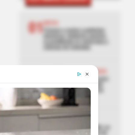
01
MOTOS
Frenazo a motos y patinetas
eléctricas: Gobierno autoriza
su prohibición en ciclorrutas y
ciclovías de Colombia
02
MANIFESTACIONES EN BOGOTÁ
Autoridades se preparan para
manifestaciones en Bogotá
este 7 de agosto: puntos de
concentración
03
AVENIDA NQS
Se paraliza la avenida NQS, en
Bogotá, por manifestación de