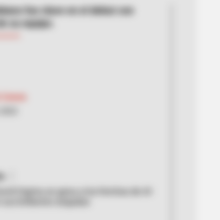
biano fue clave en el debut con
de su equipo.
l Zabala
 2022
a
avid Ospina se gana a los hinchas de Al-
 sus brillantes atajadas