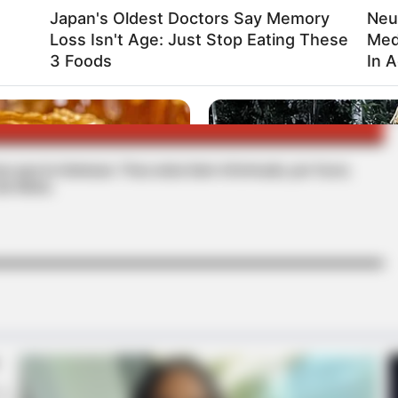
Japan's Oldest Doctors Say Memory
Neu
Loss Isn't Age: Just Stop Eating These
Med
SPINA
ARQUERO
3 Foods
In 
s que le interesan. Para estar bien informado, por favor,
de Alerta.
HABERION
s Right Before Sleep
Video Of Giant Anaconda 