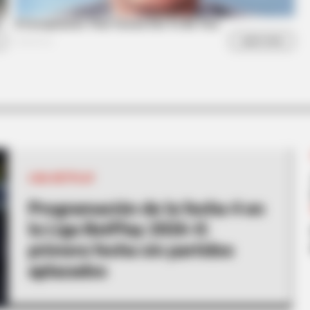
RADAR MEDIA
Seen Before
This Cat Video Is So Fu
LIGA BETPLAY
Programación de la fecha 4 en
la Liga BetPlay 2026-II:
primera fecha sin partidos
aplazados