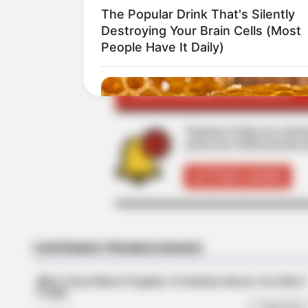
TEMAS RELACIONADOS
The Popular Drink That's Silently
Destroying Your Brain Cells (Most
DEPORTES
ALERTA PAISA
DAVID O
People Have It Daily)
MANTÉNGASE EN ALERTA
Tenemos todas las noticia
active las notificaciones 
ACTIVAR AHORA
NEURO SHARP
Brain Fog? Scientists Urge: Do Thi