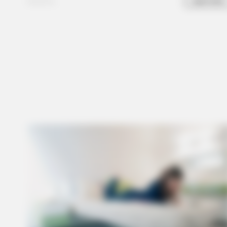
HABERION
Honey Boo Boo Is So Thin! See Her
Fierce New Photo