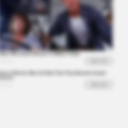
RION
ovie Moments That Were Almost
 Hot To Show