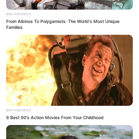
BRAINBERRIES
From Albinos To Polygamists: The World's Most Unique
Families
Archivo
PSG ya habría liquidado a Pochettino: La millonaria cifra
que costó su salida
Por:
Agencia AFP
BRAINBERRIES
6 Best 90’s Action Movies From Your Childhood
Junio 30, 2022