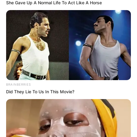
interesan. Para estar bien informado, por
She Gave Up A Normal Life To Act Like A Horse
favor, active las notificaciones de Alerta.
ACTIVAR AHORA
TEMAS DESTACADOS
EMERGENCIAS POR LLUVIAS
METRO DE MEDELLÍN
ELECCIONES PRESIDENCIALES
BRAINBERRIES
MARINILLA - ANTIOQUIA
EPM
Did They Lie To Us In This Movie?
YONDÓ - ANTIOQUIA
RIONEGRO