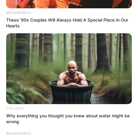
pasada para adelantar
la salida del técnico del club
sureño para incorporarse durante al menos dos años al
BRAINBERRIES
PSG.
These '90s Couples Will Always Hold A Special Place In Our
Hearts
COMPARTIR
ALERTA BOGOTÁ EN GOOGLE NEWS
TEMAS RELACIONADOS
FÚTBOL
PSG
PARIS SAINT-GERMAIN
ALERTA PAISA
CTA LOVE
MANTÉNGASE EN ALERTA
Why everything you thought you knew about water might be
wrong
Tenemos todas las noticias que le
BRAINBERRIES