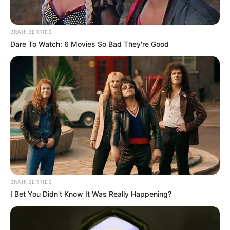
BRAINBERRIES
Dare To Watch: 6 Movies So Bad They're Good
BRAINBERRIES
I Bet You Didn't Know It Was Really Happening?
El acuerdo entre el PSG y Pochettino los unía hasta junio
de 2023
, por lo que ambas partes tenían que encontrar un