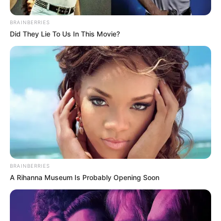
BRAINBERRIES
Did They Lie To Us In This Movie?
Alcaldía de Medellín
Hinchas del Deportivo Independiente Medellín
BRAINBERRIES
Por:
Paola Agredo Tapias
A Rihanna Museum Is Probably Opening Soon
Junio 25, 2025