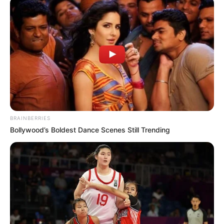
proteger el disfrute de nuestros turistas. El trabajo ha sido
articulado de la mano de EPM y las secretarías de
Turismo y Medio Ambiente”, añadió.
Por su parte, Isabella Múnera, comerciante del sector,
resaltó las
intervenciones en el Pueblito Paisa.
“En lo personal, me parece muy innovador lo que ha
tratado la Alcaldía de Medellín, con las
luminarias
que
instalaron acá mismo, ya que se incentiva el turismo, la
BRAINBERRIES
seguridad y hace que todo sea más atractivo”, aseguró.
Bollywood’s Boldest Dance Scenes Still Trending
Cabe recordar que el Pueblito Paisa, construido en la
cima del
Cerro Nutibara,
es la réplica de un típico pueblo
antioqueño con su iglesia, plazoleta, fondas y miradores.
COMPARTIR
ALERTA BOGOTÁ EN GOOGLE NEWS