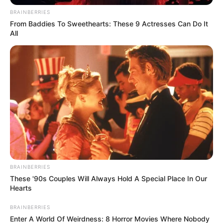
BRAINBERRIES
From Baddies To Sweethearts: These 9 Actresses Can Do It
All
BRAINBERRIES
These '90s Couples Will Always Hold A Special Place In Our
Hearts
Sin embargo, tras la
emergencia climática ocurrida en la
BRAINBERRIES
comuna 1,
la Alcaldía informó que se decidió cancelar la
Enter A World Of Weirdness: 8 Horror Movies Where Nobody