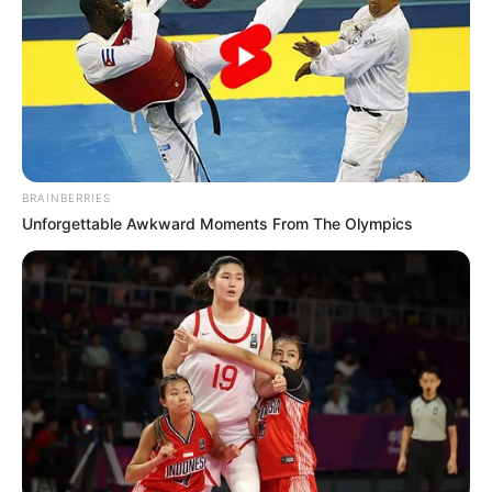
COMPARTIR
UNIRSE AL CANAL DE WHATSAPP
BRAINBERRIES
Guaraní
empató 1
-1 este miércoles con el Royal Pari
en
Unforgettable Awkward Moments From The Olympics
el partido de vuelta de la primera ronda de la
Copa
Libertadores
y se clasificó para la segunda fase en la
que se cruzará con el
Atlético Nacional.
Ángel Benítez
adelantó a los locales en el minuto 59 al
conectar un remate raso cruzado del argentino Nicolás
Maná, mientras que
José Florentín,
en propia meta, a los
73, dio el empate a los bolivianos al tratar de despejar un
disparo sin destino de red de
Rodrigo Cabrera.
Sin emplearse a fondo en un terreno pesado, con espejos