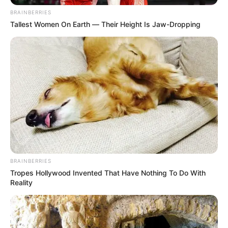
de agua en muchos sectores por la lluvia caída, el once
BRAINBERRIES
paraguayo capitalizó la goleada (1-4) que la pasada
Tallest Women On Earth — Their Height Is Jaw-Dropping
semana endosó al debutante copero en la ciudad
boliviana de Santa Cruz.
BRAINBERRIES
Tropes Hollywood Invented That Have Nothing To Do With
Reality