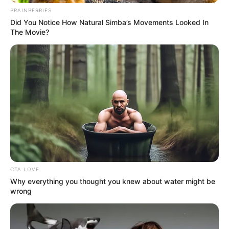
ALERTA BOGOTÁ EN GOOGLE NEWS
BRAINBERRIES
Did You Notice How Natural Simba’s Movements Looked In
The Movie?
TEMAS RELACIONADOS
COPA LIBERTADORES
ATLÉTICO NACIONAL
AUTORIDADES
DEPORTES
PARAGUAY
MANTÉNGASE EN ALERTA
Tenemos todas las noticias que le
interesan. Para estar bien informado, por
favor, active las notificaciones de Alerta.
CTA LOVE
Why everything you thought you knew about water might be
wrong
ACTIVAR AHORA