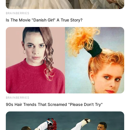
BRAINBERRIES
Is The Movie "Danish Girl" A True Story?
Dimayor
BRAINBERRIES
Neyder Moreno abrió el marcador para Nacional contra
90s Hair Trends That Screamed "Please Don't Try"
Santa Fe.
Por:
Agencia Efe
Marzo 4, 2021