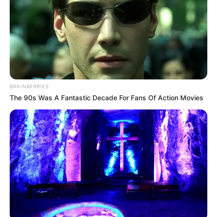
definición por penales
tras un 0-0 en los 120 minutos, y
avanzó al
grupo D, enfrentándose a Francia, Dinamarca
y Túnez
.
Cuáles son los países que disputarán
el Mundial de Qatar 2022
BRAINBERRIES
África:
Camerún, Ghana, Marruecos, Senegal y Túnez.
The 90s Was A Fantastic Decade For Fans Of Action Movies
América del Sur:
Argentina, Brasil, Ecuador y Uruguay.
América del Norte y Central:
Canadá, Estados Unidos,
México y Costa Rica.
Asia:
Qatar (país anfitrión) Arabia Saudita, Corea del Sur,
Irán, Japón y Australia.
Europa:
Inglaterra, Alemania, Bélgica, Croacia,
Dinamarca, España, Francia, Holanda, Gales, Portugal,