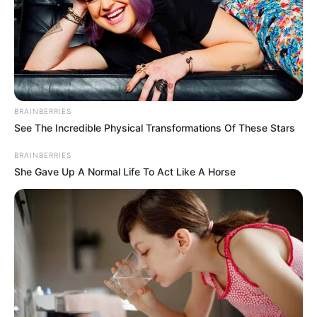
Grupo F:
Bélgica, Canadá, Marruecos, Croacia.
Grupo G:
Brasil, Serbia, Suiza, Camerún.
Grupo H:
Portugal, Ghana, Uruguay, Corea del Sur.
BRAINBERRIES
See The Incredible Physical Transformations Of These Stars
BRAINBERRIES
She Gave Up A Normal Life To Act Like A Horse