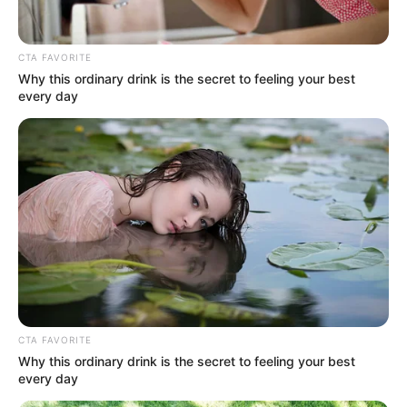
CTA FAVORITE
Why this ordinary drink is the secret to feeling your best
every day
Crédito: Antena2
Grupos del Mundial Qatar 2022
COMPARTIR
ALERTA BOGOTÁ EN GOOGLE NEWS
CTA FAVORITE
TEMAS RELACIONADOS
Why this ordinary drink is the secret to feeling your best
every day
DEPORTES
MUNDIAL DE FÚTBOL
CATAR
2022
ALERTA PAISA