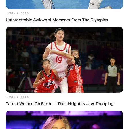
BRAINBERRIES
Unforgettable Awkward Moments From The Olympics
Cortesía
Mundial Qatar 2022: Definidas las 32 selecciones, así
quedaron los grupos
BRAINBERRIES
Por:
Jhon Sebastián Huérfano Sánchez
Tallest Women On Earth — Their Height Is Jaw-Dropping
Junio 14, 2022