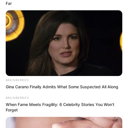
Far
COMPARTIR
UNIRSE AL CANAL DE WHATSAPP
Deportivo Independiente Medellín
tomó un respiro en la
crisis deportiva que atraviesa al derrotar
1-0 a Once
Caldas
en el partido de vuelta de los cuartos de final de la
Copa Águila
.
El conjunto 'poderoso' ratificó su clasificación debido al
marcador global de
4-2
gracias al tanto que logró
BRAINBERRIES
Jonathan Marulanda en el minuto 90+5.
Gina Carano Finally Admits What Some Suspected All Along
El primer tiempo en el
Atanasio Girardot
fue disputado y
BRAINBERRIES
con ambos equipos generando opciones para abrir el
When Fame Meets Fragility: 6 Celebrity Stories You Won't
marcador.
Forget