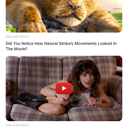
interrumpidos por la lesión que sufrió
Germán Cano
y que
lo obligó a dejar el terreno de juego y por la incomodidad
física que sintió
Didier Moreno.
Fue hasta el minuto 90+5 que
Jonathan Marulanda
le dio
BRAINBERRIES
el triunfo al rojo de
Antioquia
después de recibir un pase
Did You Notice How Natural Simba’s Movements Looked In
de Adrián Arregui dentro del área y con un sutil remate de
The Movie?
derecha decretó el 1-0 final.
De esta manera,
Medellín
sentenció su clasificación a
semifinales de la
Copa Águila
y espera por el vencedor de
la serie entre
Deportivo Pereira y Deportivo Pasto.
COMPARTIR
ALERTA BOGOTÁ EN GOOGLE NEWS
BRAINBERRIES