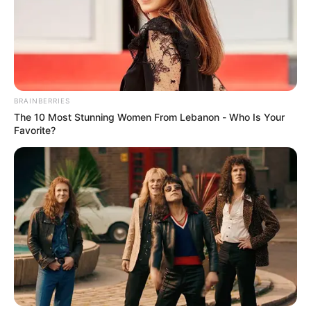
EMERGENCIAS POR LLUVIAS
METRO DE MEDELLÍN
ELECCIONES PRESIDENCIALES
MARINILLA - ANTIOQUIA
EPM
YONDÓ - ANTIOQUIA
RIONEGRO
BRAINBERRIES
The 10 Most Stunning Women From Lebanon - Who Is Your
Favorite?