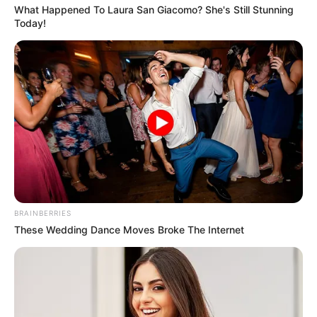
TEMAS RELACIONADOS
What Happened To Laura San Giacomo? She's Still Stunning
Today!
DEPORTIVO INDEPENDIENTE MEDELLÍN
FÚTBOL COLOMBIANO
COPA BETPLAY
DEPORTES
NACIONALES
MANTÉNGASE EN ALERTA
Tenemos todas las noticias que le
interesan. Para estar bien informado, por
favor, active las notificaciones de Alerta.
BRAINBERRIES
ACTIVAR AHORA
These Wedding Dance Moves Broke The Internet
TEMAS DESTACADOS