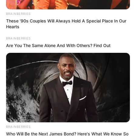
BRAINBERRIES
These '90s Couples Will Always Hold A Special Place In Our
Hearts
BRAINBERRIES
Are You The Same Alone And With Others? Find Out
Colprensa
Lenny Maturana salió de Deportivo Independiente
Medellín.
Por:
Daniel Zabala
Septiembre 12, 2019
BRAINBERRIES
Who Will Be the Next James Bond? Here's What We Know So