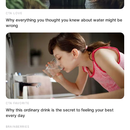
CTA LOVE
Why everything you thought you knew about water might be
wrong
Dimayor
Jaguares recibió a Medellín en la Liga BetPlay.
Por:
Daniel Zabala
Septiembre 11, 2021
CTA FAVORITE
Why this ordinary drink is the secret to feeling your best
every day
COMPARTIR
BRAINBERRIES