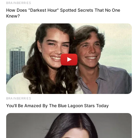
BRAINBERRIES
How Does "Darkest Hour" Spotted Secrets That No One
TEMAS RELACIONADOS
Knew?
INDEPENDIENTE MEDELLÍN
DEPORTES
NOTICIAS
MANTÉNGASE EN ALERTA
Tenemos todas las noticias que le
interesan. Para estar bien informado, por
favor, active las notificaciones de Alerta.
ACTIVAR AHORA
BRAINBERRIES
You'll Be Amazed By The Blue Lagoon Stars Today
TEMAS DESTACADOS