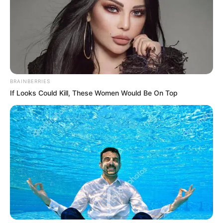
EMERGENCIAS POR LLUVIAS
METRO DE MEDELLÍN
ELECCIONES PRESIDENCIALES
MARINILLA - ANTIOQUIA
EPM
YONDÓ - ANTIOQUIA
RIONEGRO
BRAINBERRIES
If Looks Could Kill, These Women Would Be On Top