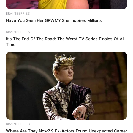
BRAINBERRIES
Have You Seen Her GRWM? She Inspires Millions
BRAINBERRIES
It's The End Of The Road: The Worst TV Series Finales Of All
Time
Dimayor
Acción de juego del partido Medellín vs Tolima por la Liga
BetPlay.
Por:
Jhon Sebastián Huérfano Sánchez
Octubre 24, 2021
BRAINBERRIES
Where Are They Now? 9 Ex-Actors Found Unexpected Career