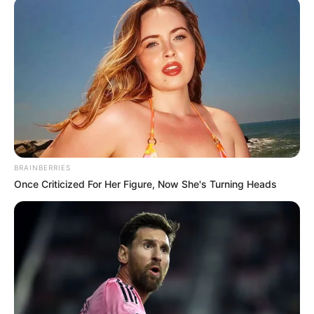
TEMAS DESTACADOS
EMERGENCIAS POR LLUVIAS
METRO DE MEDELLÍN
ELECCIONES PRESIDENCIALES
MARINILLA - ANTIOQUIA
EPM
YONDÓ - ANTIOQUIA
RIONEGRO
BRAINBERRIES
Once Criticized For Her Figure, Now She's Turning Heads