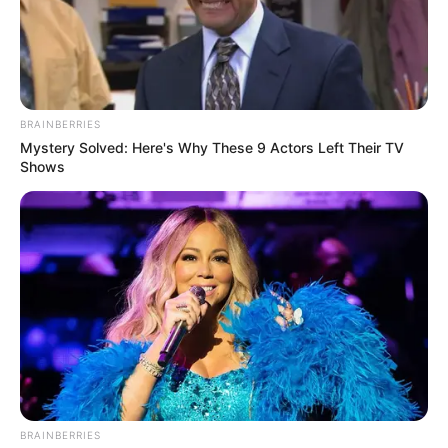
BRAINBERRIES
Mystery Solved: Here's Why These 9 Actors Left Their TV
Shows
A su vez, el primer gol del partido llegó
a los 18 minutos,
cuando Juan Fernando Caicedo sacó un remate de
BRAINBERRIES