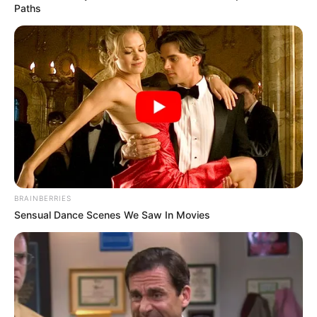
Paths
COMPARTIR
UNIRSE AL CANAL DE WHATSAPP
Uno de los duelos más interesantes de la jornada 15 de la
Liga BetPlay fue el que protagonizaron
Independiente
Medellín ante Deportes Tolima en el estadio Atanasio
Girardot, y que dejó un resultado 2-2
, que complica las
aspiraciones de los 'poderosos'.
Le puede interesar: Presidente de la Dimayor se plantea
BRAINBERRIES
un cambio de formato en el fútbol colombiano
Sensual Dance Scenes We Saw In Movies
El compromiso permitió ver dos conjuntos volcados al
ataque siendo
un duelo de ida y vuelta
que tuvo en los
pies de Cataño por la visita y de Arregui por los locales,
las primera aproximaciones.