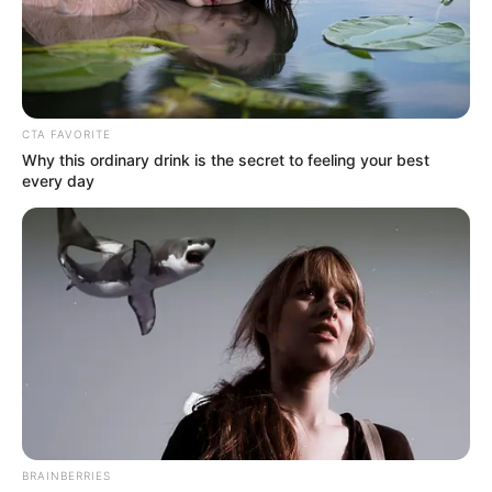
A los 63 minutos de partido llegó al diferencia, pues de
nuevo
Agustín Vuletich anotó tras un remate desde el
centro del área y puso el 2-1 para Medellín.
Sin embargo, el compromiso tendría una emoción más,
CTA FAVORITE
pues luego de varias llegadas por parte de las dos
Why this ordinary drink is the secret to feeling your best
escuadras, los dirigidos por Hernán Torres consiguieron
every day
un agónico empate, pues en el primer minuto de adición,
Gustavo Ramírez definió abajo y pudo anotar el 2-2
final.
Con las cosas de esta manera,
Independiente
Medellín se ubicó en la décima posición con 20 puntos,
mientras Deportes Tolima está tercero con 28 unidades
y virtualmente clasificado. La próxima fecha tendrá a los
paisas como visitantes de Alianza Petrolera, y a Tolima
como anfitrión de América.
COMPARTIR
BRAINBERRIES
ALERTA BOGOTÁ EN GOOGLE NEWS