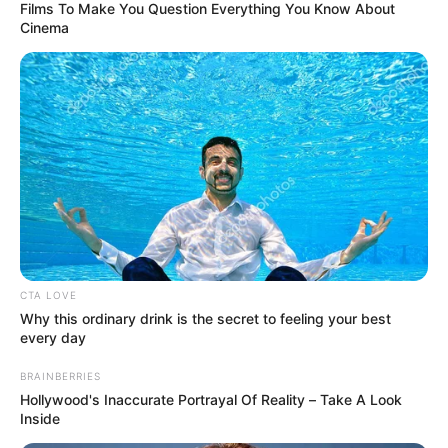
Films To Make You Question Everything You Know About
Cinema
TEMAS RELACIONADOS
ALERTA PAISA
DEPORTIVO INDEPENDIENTE MEDELLÍN
FÚTBOL COLOMBIANO
LIGA BETPLAY
DEPORTES
MANTÉNGASE EN ALERTA
Tenemos todas las noticias que le
CTA LOVE
interesan. Para estar bien informado, por
favor, active las notificaciones de Alerta.
Why this ordinary drink is the secret to feeling your best
every day
BRAINBERRIES
ACTIVAR AHORA
Hollywood's Inaccurate Portrayal Of Reality – Take A Look
Inside