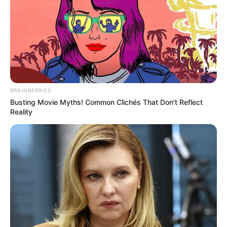
estiró. Dos tiros, dos goles y un peso ya insoportable para
el United, sin ninguna opción.
Casemiro se quedó en la ducha al descanso. Lo cambió
Erik Ten Hag por el joven Toby Collyer, ante su segundo
encuentro con el primer equipo de los 'Diablos Rojos'. No
hubo reacción del equipo local. Lo aparentó con un tiro de
Zirkzee, repelido por Alisson, pero entendió que la
BRAINBERRIES
remontada era imposible, cuando Mohamed Salah anotó
Busting Movie Myths! Common Clichés That Don't Reflect
el 0-3. Tan solo era el
minuto 53. Instantes después, el
Reality
egipcio rozó el 0-4. Su tiro lo lanzó demasiado alto.
En la grada estaba Federico Chiesa, que comprobó la
exigente competencia que tendrá por delante en su nueva
aventura en el Liverpool, cuya cantidad de recursos para
el asalto a cualquier título que se proponga quedó
patente cuando sustituyó a
Luis Díaz y entró en su lugar
Cody Gakpo. Avisado está el Manchester City, con el que
comparte el liderato.