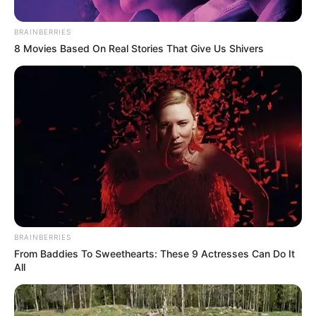
BRAINBERRIES
8 Movies Based On Real Stories That Give Us Shivers
Antena 2
Luis Díaz
Por:
Agencia Efe
Septiembre 1, 2024
BRAINBERRIES
From Baddies To Sweethearts: These 9 Actresses Can Do It
All
COMPARTIR