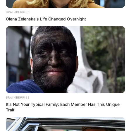
COMPARTIR
BRAINBERRIES
Olena Zelenska's Life Changed Overnight
ALERTA BOGOTÁ EN GOOGLE NEWS
TEMAS RELACIONADOS
LUIS DÍAZ
LIVERPOOL
MANTÉNGASE EN ALERTA
Tenemos todas las noticias que le
BRAINBERRIES
interesan. Para estar bien informado, por
It's Not Your Typical Family: Each Member Has This Unique
favor, active las notificaciones de Alerta.
Trait!
ACTIVAR AHORA