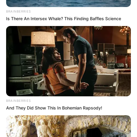
BRAINBERRIES
Is There An Intersex Whale? This Finding Baffles Science
BRAINBERRIES
And They Did Show This In Bohemian Rapsody!