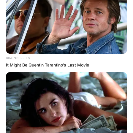
TEMAS DESTACADOS
EMERGENCIAS POR LLUVIAS
METRO DE MEDELLÍN
ELECCIONES PRESIDENCIALES
MARINILLA - ANTIOQUIA
EPM
BRAINBERRIES
YONDÓ - ANTIOQUIA
RIONEGRO
It Might Be Quentin Tarantino's Last Movie