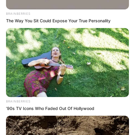
BRAINBERRIES
The Way You Sit Could Expose Your True Personality
Atlético Nacional oficial
Dorlan Pabón- Atlético Nacional 2021.
BRAINBERRIES
Por:
Edward Castro
’90s TV Icons Who Faded Out Of Hollywood
Agosto 3, 2021