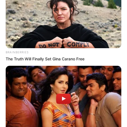
Felipe Aguilar, Yeison Guzmán, Dorlan Pabón, Nelson
Palacio, Ruyery Blanco y Cristian Castro
son las seis
caras nuevas de Nacional para el segundo semestre y
que no han podido debutar en la Liga Betplay. Solo
estuvieron en el amistoso contra Millonarios en Estados
Unidos.
COMPARTIR
BRAINBERRIES
The Truth Will Finally Set Gina Carano Free
ALERTA BOGOTÁ EN GOOGLE NEWS
TEMAS RELACIONADOS
ALERTA PAISA
ATLÉTICO NACIONAL
FERNANDO URIBE
CORTULUÁ
DEPORTES