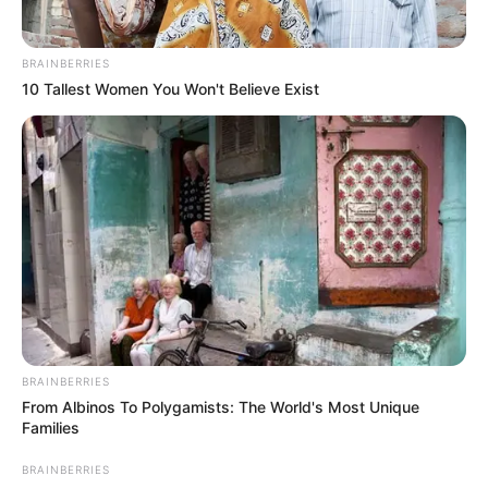
ACTIVAR AHORA
BRAINBERRIES
10 Tallest Women You Won't Believe Exist
TEMAS DESTACADOS
EMERGENCIAS POR LLUVIAS
METRO DE MEDELLÍN
ELECCIONES PRESIDENCIALES
MARINILLA - ANTIOQUIA
EPM
YONDÓ - ANTIOQUIA
RIONEGRO
BRAINBERRIES
From Albinos To Polygamists: The World's Most Unique
Families
BRAINBERRIES