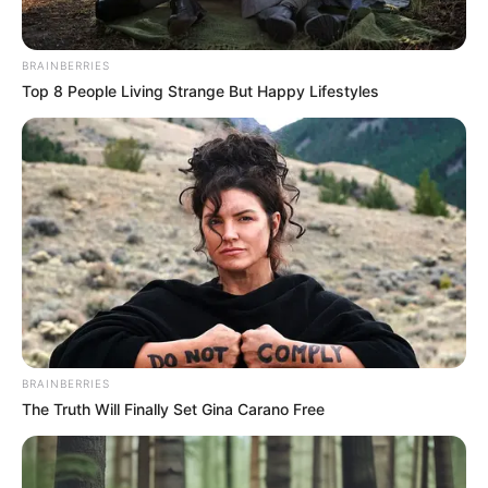
a prejuzgar, pero en cuanto a las medidas que se
tomarían son las sanciones más extremas que se puedan
BRAINBERRIES
dar” con el fin de evitar que se vuelva a presentar este
Top 8 People Living Strange But Happy Lifestyles
hecho.
BRAINBERRIES
The Truth Will Finally Set Gina Carano Free