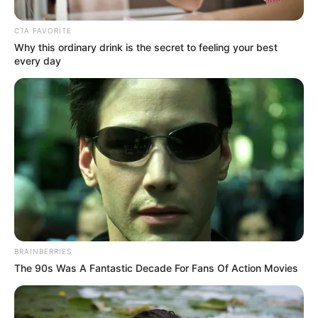
Le puede interesar:
Unión Magdalena se pronuncia:
CTA FAVORITE
“Rechazamos los señalamientos”
Why this ordinary drink is the secret to feeling your best
every day
BRAINBERRIES
The 90s Was A Fantastic Decade For Fans Of Action Movies