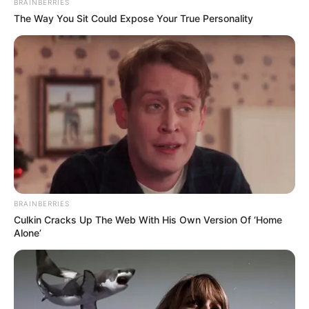
BRAINBERRIES
ALERTA PAISA
UFC
DEPORTES
COLOMBIANOS EN EL EXTERIOR
The Way You Sit Could Expose Your True Personality
MANTÉNGASE EN ALERTA
Tenemos todas las noticias que le
interesan. Para estar bien informado, por
favor, active las notificaciones de Alerta.
ACTIVAR AHORA
BRAINBERRIES
Culkin Cracks Up The Web With His Own Version Of ‘Home
Alone’
TEMAS DESTACADOS
EMERGENCIAS POR LLUVIAS
METRO DE MEDELLÍN