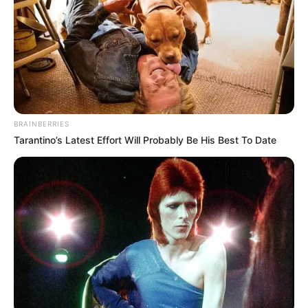
UNIRSE AL CANAL DE WHATSAPP
Este sábado 24 de julio se dio el esperado regreso del
peleador colombiano Julio Arce a los octágonos de la
UFC
tras dos años por fuera. El deportista de 31 años
logró un contundente triunfo ante el estadounidense
BRAINBERRIES
Andre Ewell por nocaut en Las Vegas.
Tarantino’s Latest Effort Will Probably Be His Best To Date
Lea también:
Carapaz agita la polémica tras el oro en
Tokio: "Ecuador casi nunca creyó en mí"
El peleador colombiano de origen estadounidense tuvo
una
velada de ensueño en la programación preliminar
del UFC Vegas 32
, arremetió desde el inicio contra el
californiano Ewell y los jueces dieron a su favor el primer
round de la contienda.