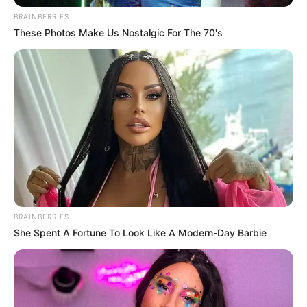
BRAINBERRIES
These Photos Make Us Nostalgic For The 70's
BRAINBERRIES
She Spent A Fortune To Look Like A Modern-Day Barbie
Julio Arce saltó al segundo round para darle manejo a la
ventaja que ya tenía
, pero aprovechó la debilidad de su
rival para provocarle un durísimo nocaut que le entregó el