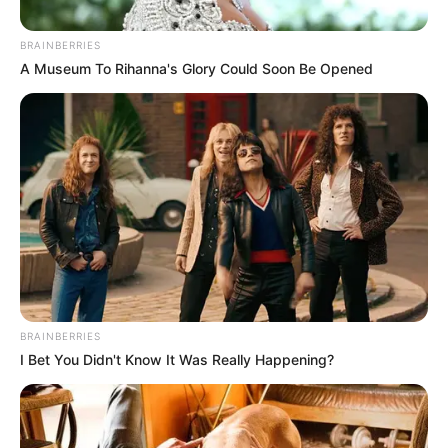
BRAINBERRIES
A Museum To Rihanna's Glory Could Soon Be Opened
UFC
Julio Arce, colombiano en la UFC.
Por:
Edward Castro
BRAINBERRIES
Julio 24, 2021
I Bet You Didn't Know It Was Really Happening?
COMPARTIR