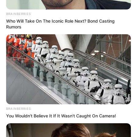
BRAINBERRIES
Who Will Take On The Iconic Role Next? Bond Casting
Rumors
Camila Díaz - RCN Radio y Antena 2
Clásico RCN - etapa 7
BRAINBERRIES
Por:
Daniel Zabala
You Wouldn't Believe It If It Wasn't Caught On Camera!
Septiembre 17, 2025