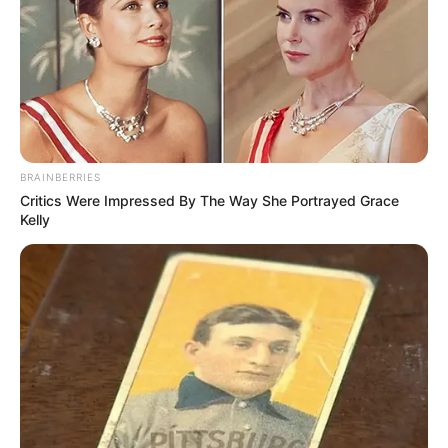
23 Septiembre
4a Etapa: La Dorada - Honda - Guaduas - Villeta – Faca
142.1 kms
Hora de Salida: 8:15
Hora de Llegada Aprox: 12:20 pm
24 Septiembre
5a Etapa: Funza – Mosquera - La Mesa - Anapoima-
BRAINBERRIES
Apulo – Tocaima – Girardot – Espinal – Chicoral –
Critics Were Impressed By The Way She Portrayed Grace
Picaleña – Ibagué 196 Kms
Kelly
Hora de Salida: 8:00 am
Hora de Llegada Aprox: 12:40
25 Septiembre
6a Etapa: Venadillo – Lérida - Armero- Líbano - Murillo -
Alto el Sifón - Manizales 168.1 kms
Hora de Salida: 9:30
Hora de Llegada Aprox: 3:15 pm
26 Septiembre