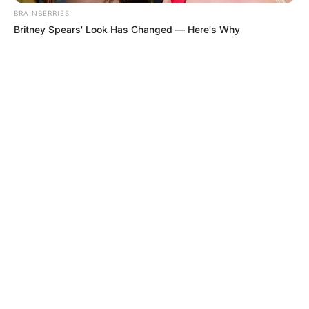
BRAINBERRIES
Britney Spears' Look Has Changed — Here's Why
TEMAS DESTACADOS
EMERGENCIAS POR LLUVIAS
METRO DE MEDELLÍN
ELECCIONES PRESIDENCIALES
MARINILLA - ANTIOQUIA
EPM
YONDÓ - ANTIOQUIA
RIONEGRO