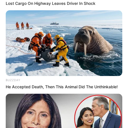
COMPARTIR
Lost Cargo On Highway Leaves Driver In Shock
UNIRSE AL CANAL DE WHATSAPP
La hazaña de Deportivo Pereira en Copa Libertadores
parece que no va más
, pues los dirigidos por Alejandro
Restrepo perdieron 0-4 frente a Palmeiras por la ida de
cuartos de final y prácticamente firmaron su salida del
certamen.
Y pese a que esta es la primera participación
internacional de Pereira -siendo de paso para el recuerdo
BUZZDAY
por lo alto-, los internautas sacaron provecho la goleada y
He Accepted Death, Then This Animal Did The Unthinkable!
en redes sociales se publicaron memes a manera de
burla
.
Desde los gestos de la hinchada del Pereira, pasando por
la reacción de los aficionados colombianos que apoyaron
al Matecaña, hasta cruzar la línea y pasar a burlarse de
otro equipo, fueron los memes que se publicaron en la