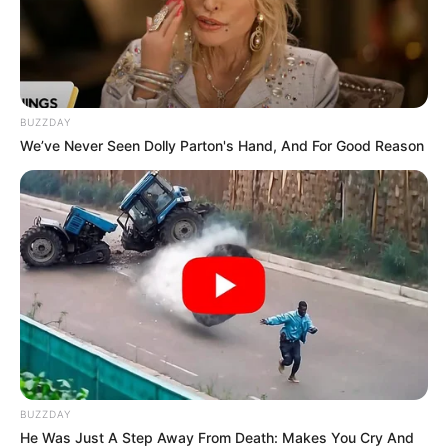
De hecho, solo Patronato -equipo de la segunda división
de Argentina, que jugó ante Nacional en fase de grupos-
tenía un plantel menos costoso que el de Pereira en
Libertadores, los otros 30 equipos participantes en fase
BUZZDAY
de grupos, tenían una plantilla más cara.
We’ve Never Seen Dolly Parton's Hand, And For Good Reason
Le puede interesar:
Los memes castigan sin piedad al
América y a Lucas González tras la derrota ante Junior
Ahora, Deportivo Pereira se alista para afrontar la vuelta
de cuartos de final de la Copa Libertadores en Sao Paulo,
el duelo está programado para el miércoles 30 de agosto.
COMPARTIR
ALERTA BOGOTÁ EN GOOGLE NEWS
BUZZDAY
He Was Just A Step Away From Death: Makes You Cry And