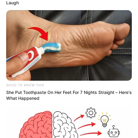
Laugh
TEMAS RELACIONADOS
ALERTA PAISA
DEPORTIVO PEREIRA
PALMEIRAS
COPA LIBERTADORES
FÚTBOL COLOMBIANO
DEPORTES
MEMES
NOTICIAS
MANTÉNGASE EN ALERTA
Tenemos todas las noticias que le
interesan. Para estar bien informado, por
favor, active las notificaciones de Alerta.
GOOD TO KNOW THIS
She Put Toothpaste On Her Feet For 7 Nights Straight – Here's
What Happened
ACTIVAR AHORA
TEMAS DESTACADOS