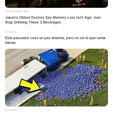
NEUROMIND PRO
Japan's Oldest Doctors Say Memory Loss Isn't Age: Just
Stop Drinking These 3 Beverages
DARADA
Este pescador cazó un pez enorme, pero no vio lo que venía
detrás
Agencia AFP y Twitter
Deportivo Pereira - memes
Por:
Jhon Sebastián Huérfano Sánchez
Agosto 24, 2023
BUZZDAY