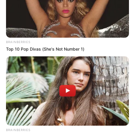
ACTIVAR AHORA
TEMAS DESTACADOS
BRAINBERRIES
Top 10 Pop Divas (She's Not Number 1)
EMERGENCIAS POR LLUVIAS
METRO DE MEDELLÍN
ELECCIONES PRESIDENCIALES
MARINILLA - ANTIOQUIA
EPM
YONDÓ - ANTIOQUIA
RIONEGRO
BRAINBERRIES