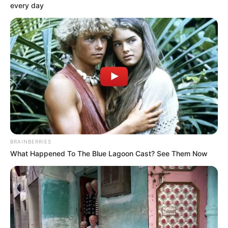
every day
Al
minuto 40,
Rapinha
se inventó una jugada sobre el tiro
de esquina para poner un pase clave a Sergi Roberto. El
lateral envió el centro al área y apareció la figura de
Dembélé
para pone el 1-0 parcial.
Para la segunda parte, Inter salió con todo a buscar la
remontada en el
Camp Nou.
Tan solo cinco minutos
después de la reanudación
Nicolò Barella
aprovechó un
error infantil de
Gerard Piqué
para poner el 1-1 parcial.
Barcelona no reaccionó al golpe y empezó a ser
BRAINBERRIES
superado. Los ataques del Inter mostraron las
What Happened To The Blue Lagoon Cast? See Them Now
dificultades de la defensa blaugrana. Al
minuto 63
,
Lautaro Martínez puso el
2-1 de la ventaja para el Inter.
Los culés siguieron buscando opciones y al minuto 82,
Robert Lewandowski
puso el 2-2 parcial. Sin embargo,
Inter aprovechó un nuevo descuido de la zaga culé y en