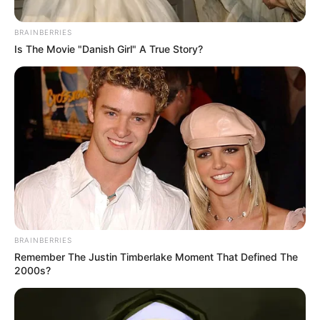
BRAINBERRIES
Is The Movie "Danish Girl" A True Story?
Cortesía
Barcelona empató ante Inter en Champions y complica su
clasificación
BRAINBERRIES
Por:
Jhon Edison Sandoval Castro
Remember The Justin Timberlake Moment That Defined The
2000s?
Octubre 12, 2022