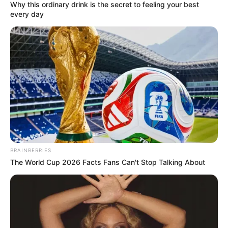
Why this ordinary drink is the secret to feeling your best
COMPARTIR
every day
ALERTA BOGOTÁ EN GOOGLE NEWS
TEMAS RELACIONADOS
DEPORTES
ALERTA PAISA
BARCELONA
INTER DE MILÁN
UEFA CHAMPIONS LEAGUE
EMPATE
BRAINBERRIES
MANTÉNGASE EN ALERTA
The World Cup 2026 Facts Fans Can't Stop Talking About
Tenemos todas las noticias que le
interesan. Para estar bien informado, por
favor, active las notificaciones de Alerta.