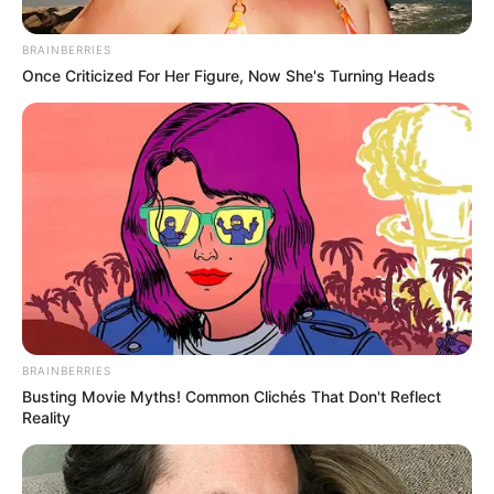
BRAINBERRIES
Once Criticized For Her Figure, Now She's Turning Heads
RCN Radio Medellín
Andi - Medellín -2025
Por:
Verónica Gómez Perea
BRAINBERRIES
Octubre 3, 2025
Busting Movie Myths! Common Clichés That Don't Reflect
Reality
COMPARTIR