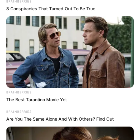
BRAINBERRIES
precisó que
"¿para cuándo una con banderas del Cauca,
8 Conspiracies That Turned Out To Be True
Antioquia, Nariño, Huila, Chocó,
La Guajira, o reclamando
la paz en El Catatumbo? ¡Son indolentes con Colombia!",
expresó.
COMPARTIR
ALERTA BOGOTÁ EN GOOGLE NEWS
TEMAS RELACIONADOS
BRAINBERRIES
NOTICIAS ANTIOQUIA
NOTICIAS MEDELLÍN
The Best Tarantino Movie Yet
ALERTA PAISA
ANDI
EMPRESARIOS
GREMIOS ECONÓMICOS
BRAINBERRIES
Are You The Same Alone And With Others? Find Out
MANTÉNGASE EN ALERTA