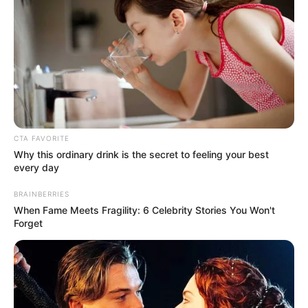
Tenemos todas las noticias que le
interesan. Para estar bien informado, por
favor, active las notificaciones de Alerta.
ACTIVAR AHORA
CTA FAVORITE
Why this ordinary drink is the secret to feeling your best
TEMAS DESTACADOS
every day
BRAINBERRIES
EMERGENCIAS POR LLUVIAS
When Fame Meets Fragility: 6 Celebrity Stories You Won't
METRO DE MEDELLÍN
Forget
ELECCIONES PRESIDENCIALES
MARINILLA - ANTIOQUIA
EPM
YONDÓ - ANTIOQUIA
RIONEGRO