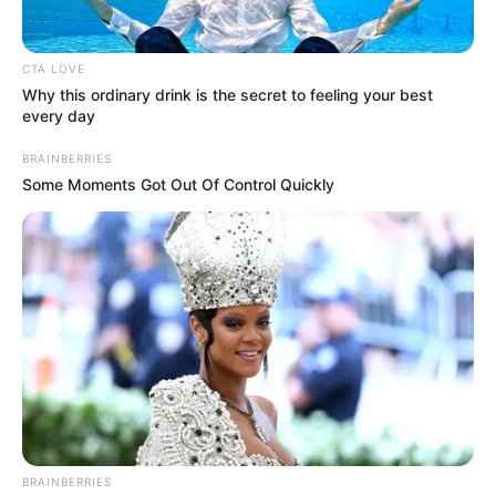
CTA LOVE
Why this ordinary drink is the secret to feeling your best
every day
BRAINBERRIES
Some Moments Got Out Of Control Quickly
En la misma vía se pronunció
Intergremial Antioquia con
sus 35 gremios afiliados
y aseguró que las personas y
grupos que promueven la destrucción de la
BRAINBERRIES