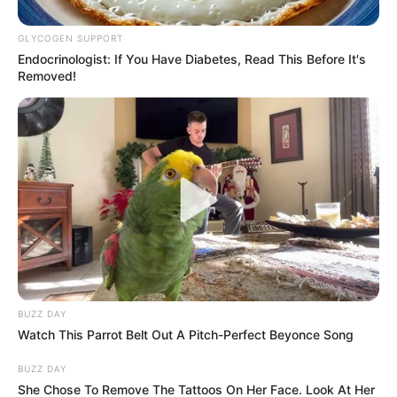
GLYCOGEN SUPPORT
Endocrinologist: If You Have Diabetes, Read This Before It's
Removed!
BUZZ DAY
Watch This Parrot Belt Out A Pitch-Perfect Beyonce Song
BUZZ DAY
"
Lo que queremos es ir mejorando nuestra propuesta y
She Chose To Remove The Tattoos On Her Face. Look At Her