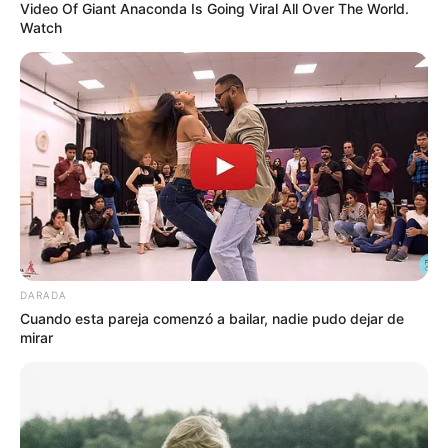
Video Of Giant Anaconda Is Going Viral All Over The World.
Watch
MANTÉNGASE EN ALERTA
Tenemos todas las noticias que le
interesan. Para estar bien informado, por
favor, active las notificaciones de Alerta.
ACTIVAR AHORA
TEMAS DESTACADOS
DARADA
Cuando esta pareja comenzó a bailar, nadie pudo dejar de
mirar
EMERGENCIAS POR LLUVIAS
METRO DE MEDELLÍN
ELECCIONES PRESIDENCIALES
MARINILLA - ANTIOQUIA
EPM
YONDÓ - ANTIOQUIA
RIONEGRO