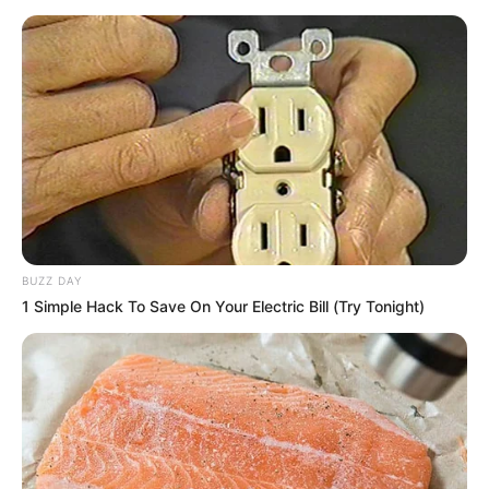
TEMAS RELACIONADOS
GREEICY RENDÓN
MIKE BAHÍA
NOVIAZGOS DE FAMOSOS
CHISMES DE FAMOSOS
MANTÉNGASE EN ALERTA
BUZZ DAY
Tenemos todas las noticias que le
1 Simple Hack To Save On Your Electric Bill (Try Tonight)
interesan. Para estar bien informado, por
favor, active las notificaciones de Alerta.
ACTIVAR AHORA