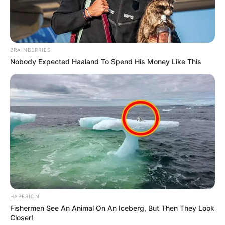
BRAINBERRIES
Nobody Expected Haaland To Spend His Money Like This
HABERION
Fishermen See An Animal On An Iceberg, But Then They Look
Closer!