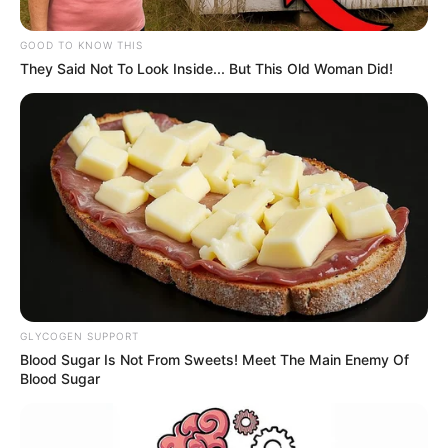
GOOD TO KNOW THIS
They Said Not To Look Inside... But This Old Woman Did!
Instagram Greeicy
Mike Bahía y Greeicy
Por:
María Beatriz López
GLYCOGEN SUPPORT
Junio 19, 2026
Blood Sugar Is Not From Sweets! Meet The Main Enemy Of
Blood Sugar