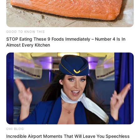
TEMAS DESTACADOS
EMERGENCIAS POR LLUVIAS
METRO DE MEDELLÍN
GOOD TO KNOW THIS
ELECCIONES PRESIDENCIALES
STOP Eating These 9 Foods Immediately – Number 4 Is In
MARINILLA - ANTIOQUIA
EPM
Almost Every Kitchen
YONDÓ - ANTIOQUIA
RIONEGRO
OHI BLOG
Incredible Airport Moments That Will Leave You Speechless