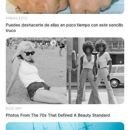
Mike Bahía.
SABIAS ESTO
Puedes deshacerte de ellas en poco tiempo con este sencillo
truco
LEA TAMBIÉN
Juanda Caribe regresa a
Barranquilla para enfrentar su
nueva realidad familiar
BUZZ DAY
Photos From The 70s That Defined A Beauty Standard
La reacción no se hizo esperar y miles de usuarios
comenzaron a revisar las redes del cantante buscando