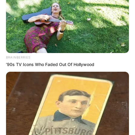
amé', entre otras.
COMPARTIR
ALERTA BOGOTÁ EN GOOGLE NEWS
BRAINBERRIES
TEMAS RELACIONADOS
’90s TV Icons Who Faded Out Of Hollywood
NELSON VELÁSQUEZ
JUEZ
VALLENATO
FAMOSOS
MANTÉNGASE EN ALERTA
Tenemos todas las noticias que le
interesan. Para estar bien informado, por
favor, active las notificaciones de Alerta.