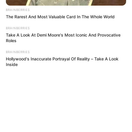
BRAINBERRIES
ACTIVAR AHORA
The Rarest And Most Valuable Card In The Whole World
BRAINBERRIES
Take A Look At Demi Moore's Most Iconic And Provocative
Roles
TEMAS DESTACADOS
BRAINBERRIES
Hollywood's Inaccurate Portrayal Of Reality – Take A Look
EMERGENCIAS POR LLUVIAS
Inside
METRO DE MEDELLÍN
ELECCIONES PRESIDENCIALES
MARINILLA - ANTIOQUIA
EPM
YONDÓ - ANTIOQUIA
RIONEGRO