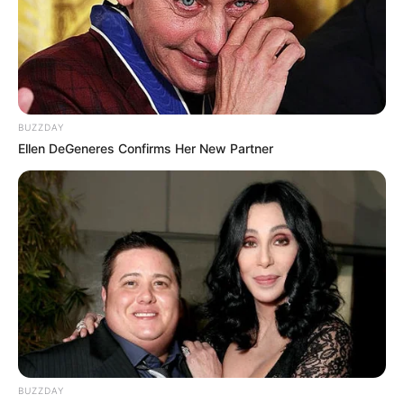
Recomendó aplicarse desodorante en spray o untar las
orejas con un poco de alcohol, ayudándose de un
algodón.
BUZZDAY
Ellen DeGeneres Confirms Her New Partner
COMPARTIR
ALERTA BOGOTÁ EN GOOGLE NEWS
TEMAS RELACIONADOS
FAMOSOS
NOTICIAS
LINA TEJEIRO
BUZZDAY