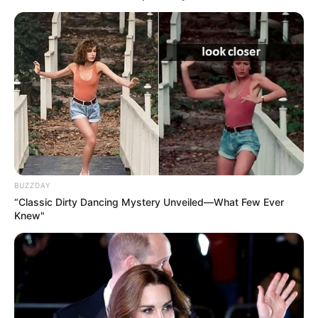
COMPARTIR
UNIRSE AL CANAL DE WHATSAPP
La actriz
Lina Tejeiro
realizó una curiosa confesión a
través de sus redes sociales, pues contó la
experiencia
que tuvo
al momento de tomarse la
foto para la visa
,
para esta imagen debía quitarse los artes, el problema
estuvo en que la villavicense tuvo que
retirarse 13
aretes.
BUZZDAY
A través de sus historias de Instagram, la también
“Classic Dirty Dancing Mystery Unveiled—What Few Ever
influencer
contó a sus más de 10 millones de seguidores
Knew"
que al momento de retirarse los aretes empezó a sentir
un
fétido olor,
que en efecto provenía de las perforaciones
en sus orejas.
Puede ver: Reforma a la salud será tramitada como ley
ordinaria; la decisión fue apelada