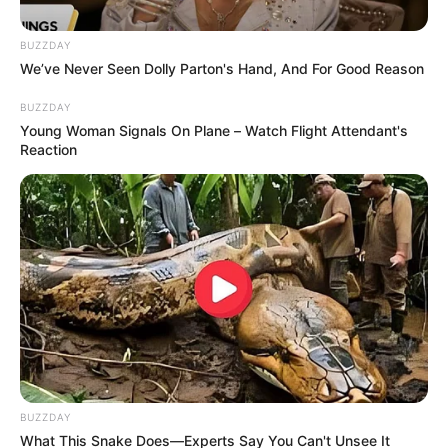
BUZZDAY
We’ve Never Seen Dolly Parton's Hand, And For Good Reason
BUZZDAY
Young Woman Signals On Plane – Watch Flight Attendant's
Reaction
Instagram/LinaTejeiro
Lina Tejeiro, actriz colombiana
Por:
Natalia Espitia Salazar
Febrero 16, 2023
BUZZDAY
What This Snake Does—Experts Say You Can't Unsee It