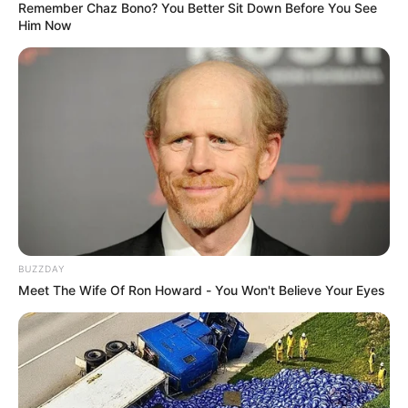
MANTÉNGASE EN ALERTA
Remember Chaz Bono? You Better Sit Down Before You See
Him Now
Tenemos todas las noticias que le
interesan. Para estar bien informado, por
favor, active las notificaciones de Alerta.
ACTIVAR AHORA
TEMAS DESTACADOS
BUZZDAY
Meet The Wife Of Ron Howard - You Won't Believe Your Eyes
EMERGENCIAS POR LLUVIAS
METRO DE MEDELLÍN
ELECCIONES PRESIDENCIALES
MARINILLA - ANTIOQUIA
EPM
YONDÓ - ANTIOQUIA
RIONEGRO