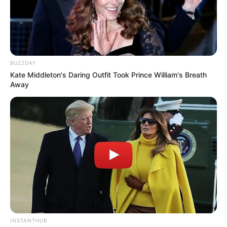
BUZZDAY
Kate Middleton's Daring Outfit Took Prince William's Breath
Away
Al contar su historia, reveló que su cuñada le confirmó
INSTANTHUB