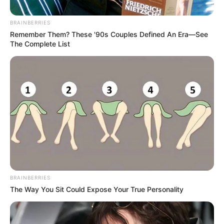
BRAINBERRIES
Remember Them? These '90s Couples Defined An Era—See
The Complete List
Archivo
'La Segura' confiesa graves problemas de salud por
biopolímeros: vive toda una pesadilla
Por:
Natalia Espitia Salazar
BRAINBERRIES
Enero 17, 2022
The Way You Sit Could Expose Your True Personality