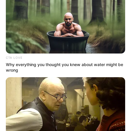
según explicó la influencer
le causó un trauma
raquimedular.
“Solo
me pongo en las manos de Dios
y que sea lo que él
quiera, solo deseo que esta pesadilla acabe”, escribió en
la descripción de su publicación.
Puede ver:
Hija de Jessi Uribe rompe el silencio sobre
CTA LOVE
relación de su papá con Paola Jara
Why everything you thought you knew about water might be
wrong
Así mismo, contó que los especialistas que la han visto
no le han dado mayores soluciones
, igualmente aseguró
que el tratamiento que le fue recomendado no ha dado
resultados. Por eso mismo, explicó en el video los dolores
que sufre y
derrumbada en llanto pidió ayuda a
profesionales de la salud.
“Si de pronto aquí hay cirujanos médicos, especialistas,
doctores, personas que me puedan contar su experiencia
y que de verdad esta vez que yo recurra a los cirujanos