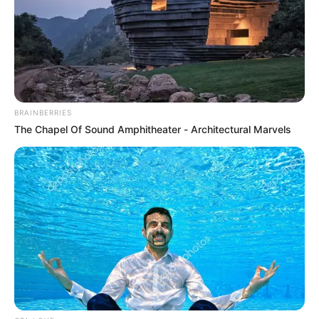
TEMAS RELACIONADOS
FAMOSAS
FAMOSOS
BIOPOLÍMEROS
BRAINBERRIES
The Chapel Of Sound Amphitheater - Architectural Marvels
MANTÉNGASE EN ALERTA
Tenemos todas las noticias que le
interesan. Para estar bien informado, por
favor, active las notificaciones de Alerta.
ACTIVAR AHORA