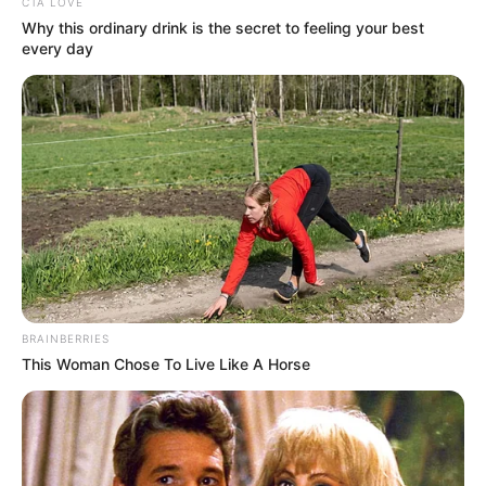
TEMAS DESTACADOS
CTA LOVE
Why this ordinary drink is the secret to feeling your best
every day
EMERGENCIAS POR LLUVIAS
METRO DE MEDELLÍN
ELECCIONES PRESIDENCIALES
MARINILLA - ANTIOQUIA
EPM
YONDÓ - ANTIOQUIA
RIONEGRO
BRAINBERRIES
This Woman Chose To Live Like A Horse