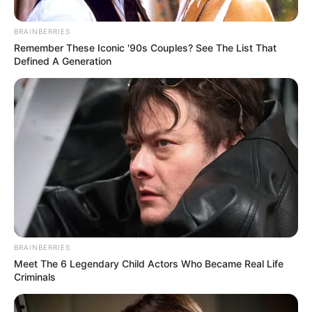
BRAINBERRIES
Remember These Iconic '90s Couples? See The List That
Defined A Generation
Colllage
Por:
Camilo Andrés Jaimes Osorio
Diciembre 9, 2022
BRAINBERRIES
Meet The 6 Legendary Child Actors Who Became Real Life
Criminals