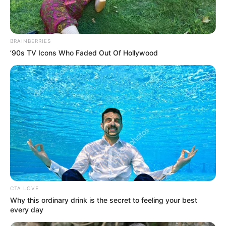
BRAINBERRIES
’90s TV Icons Who Faded Out Of Hollywood
CTA LOVE
Why this ordinary drink is the secret to feeling your best
El resultado sorprendió dado que Brasil llegó con
every day
suficiencia y superioridad a esta fase del torneo, y
muchos ya daban por un hecho la clasificación a