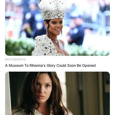
favor, active las notificaciones de Alerta.
ACTIVAR AHORA
TEMAS DESTACADOS
BRAINBERRIES
EMERGENCIAS POR LLUVIAS
A Museum To Rihanna's Glory Could Soon Be Opened
METRO DE MEDELLÍN
ELECCIONES PRESIDENCIALES
MARINILLA - ANTIOQUIA
EPM
YONDÓ - ANTIOQUIA
RIONEGRO