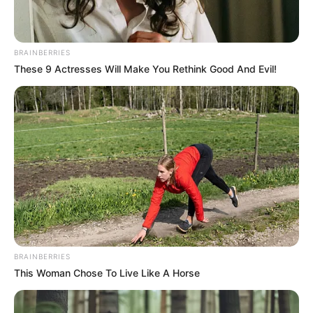
BRAINBERRIES
These 9 Actresses Will Make You Rethink Good And Evil!
BRAINBERRIES
This Woman Chose To Live Like A Horse